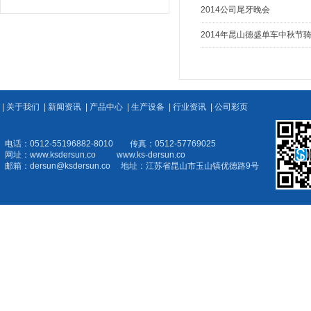
2014公司尾牙晚会
2014年昆山德盛单车中秋节
| 关于我们
| 新闻资讯
| 产品中心
| 生产设备
| 行业资讯
| 公司彩页
电话：0512-55196882-8010 传真：0512-57769025
网址：
www.ksdersun.co
www.ks-dersun.co
邮箱：dersun@ksdersun.co 地址：江苏省昆山市玉山镇优德路9号